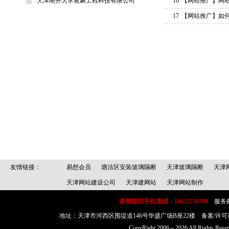
天津南开大学蓖麻工程科技有限公司
16
【网站推广】
网
17
【网站推广】
如
友情链接：
易想会员
塘沽区安装玻璃隔断
天津玻璃隔断
天津
天津网站建设公司
天津建网站
天津网站制作
疫情期间手机直线：18622734798
服务邮箱：
地址：天津市河西区围堤道146号华盛广场B座22楼 备案/许可
CopyRight 2006～2026 All Rig