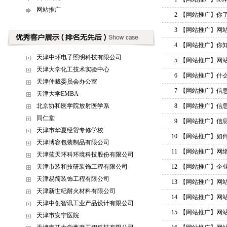
网站推广
2
【网站推广】
你
3
【网站推广】
网
4
【网站推广】
你
天津中环电子照明科技有限公司
5
【网站推广】
网
天津大学化工技术实验中心
6
【网站推广】
什
天津仲裁委员会办公室
7
【网站推广】
信
天津大学EMBA
北京协和医学院放射医学系
8
【网站推广】
信
同仁堂
9
【网站推广】
信
天津市华夏经贸专修学校
10
【网站推广】
如
天津博容包装制品有限公司
11
【网站推广】
网
天津蓝天环科环境科技股份有限公司
天津市装和技研装饰工程有限公司
12
【网站推广】
企
天津易简装饰工程有限公司
13
【网站推广】
网
天津新世纪耐火材料有限公司
14
【网站推广】
网
天津中创智讯工业产品设计有限公司
15
【网站推广】
网
天津市安宁医院