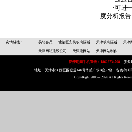
·可进一
度分析报告
友情链接：
易想会员
塘沽区安装玻璃隔断
天津玻璃隔断
天津
天津网站建设公司
天津建网站
天津网站制作
疫情期间手机直线：18622734798
服务邮箱：
地址：天津市河西区围堤道146号华盛广场B座22楼 备案/许可
CopyRight 2006～2026 All Rig