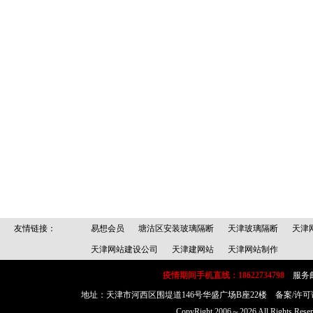
友情链接：
易想会员
塘沽区安装玻璃隔断
天津玻璃隔断
天津
天津网站建设公司
天津建网站
天津网站制作
疫情期间手机直线：18622734798
服务邮箱：
地址：天津市河西区围堤道146号华盛广场B座22楼 备案/许可
CopyRight 2006～2026 All Rig